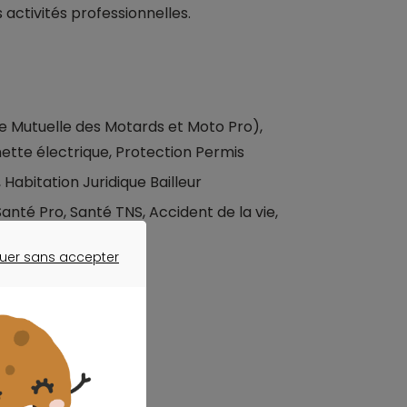
s activités professionnelles.
e Mutuelle des Motards et Moto Pro),
ette électrique, Protection Permis
 Habitation Juridique Bailleur
anté Pro, Santé TNS, Accident de la vie,
uer sans accepter
ER SANS ACCEPTER