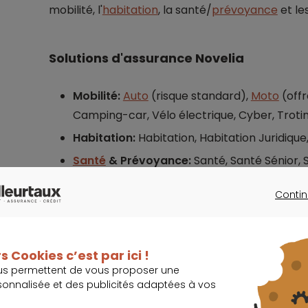
mobilité, l'
habitation
, la santé/
prévoyance
et le
Solutions d'assurance Novelia
Mobilité:
Auto
(risque standard),
Moto
(offr
Camping-car, Vélo électrique, Cyber, Trotin
Habitation:
Habitation, Habitation Juridique,
Santé
& Prévoyance:
Santé, Santé Sénior, S
Protection Juridique
Contin
Professionnel:
Multirisque Pro
CONTINU
s Cookies c’est par ici !
us permettent de vous proposer une
sonnalisée et des publicités adaptées à vos
Assurance auto Novelia : un aperçu