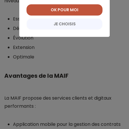
niveaux de protection :
OK POUR MOI
Essentielle
JE CHOISIS
Découverte
Évolution
Extension
Optimale
Avantages de la MAIF
La MAIF propose des services clients et digitaux
performants :
Application mobile pour la gestion des contrats