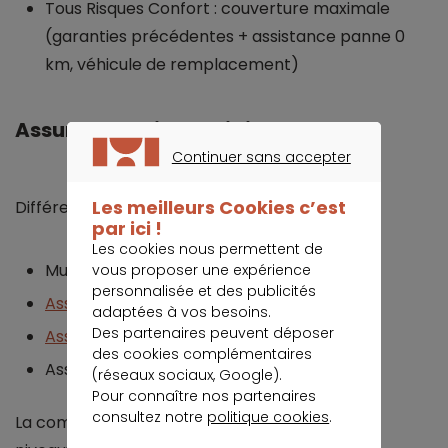
Tous Risques Confort : couverture maximale
(garanties précédentes + assistance panne 0
km, véhicule de remplacement)
Assurances vie quotidienne MAIF
Continuer sans accepter
CONTINUER SANS ACCEPTER
Les meilleurs Cookies c’est
Différents contrats peuvent être souscrits :
par ici !
Les cookies nous permettent de
Mutuelle santé
vous proposer une expérience
personnalisée et des publicités
Assurance décès
adaptées à vos besoins.
Des partenaires peuvent déposer
Assurance obsèques
des cookies complémentaires
Assurance accidents de la vie courante
(réseaux sociaux, Google).
Pour connaître nos partenaires
consultez notre
politique cookies
.
La complémentaire santé propose différents