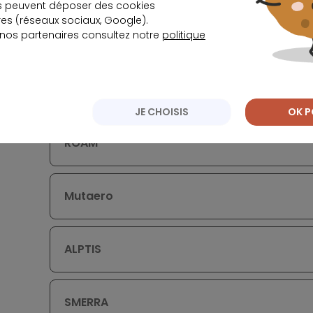
s peuvent déposer des cookies
s (réseaux sociaux, Google).
 nos partenaires consultez notre
politique
Ça peut vous intéresser
JE CHOISIS
OK P
ROAM
Mutaero
ALPTIS
SMERRA