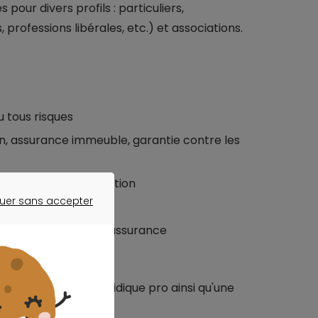
our divers profils : particuliers,
 professions libérales, etc.) et associations.
ou tous risques
on, assurance immeuble, garantie contre les
ssurance hospitalisation
uer sans accepter
ER SANS ACCEPTER
 assurance famille, assurance
ance protection juridique pro ainsi qu'une