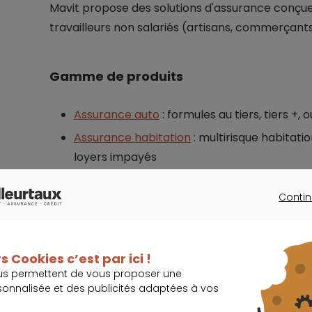
Mavit propose des solutions d'assurance conçues p
travailleurs non salariés (artisans, commerçants,
Gamme de produits
Assurance auto
: formules au tiers, tiers +, 
Assurance habitation
: multirisque habitati
loyers impayés
Assurance santé
: complémentaire santé, a
Contin
Protection juridique
CONTINU
Assurance prévoyance : assurance scolaire,
décès
/
obsèques
, protection des revenus
s Cookies c’est par ici !
us permettent de vous proposer une
Mavit propose aussi aux professionnels une assur
sonnalisée et des publicités adaptées à vos
assurance multirisque pro.