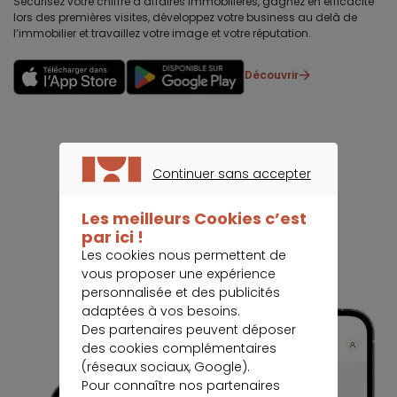
Sécurisez votre chiffre d’affaires immobilières, gagnez en efficacité
lors des premières visites, développez votre business au delà de
l’immobilier et travaillez votre image et votre réputation.
Découvrir
Continuer sans accepter
CONTINUER SANS ACCEPTER
Les meilleurs Cookies c’est
par ici !
Les cookies nous permettent de
vous proposer une expérience
personnalisée et des publicités
adaptées à vos besoins.
Des partenaires peuvent déposer
des cookies complémentaires
(réseaux sociaux, Google).
Pour connaître nos partenaires