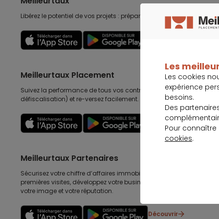
Meilleurtaux
Libérez le potentiel de vos projets : préparez-les, suivez-les, accomp
Découvrir
Les meilleur
Meilleurtaux Placement
Les cookies no
expérience per
Suivez la performance de tous vos contrats (assurance vie, retraite
besoins.
défiscalisation) et re-versez facilement. Garantie 0 paperasse.
Des partenaire
complémentaire
Découvrir
Pour connaître
cookies
.
Meilleurtaux Partenaires
Sécurisez votre chiffre d’affaires immobilières, gagnez en efficacité
premières visites, développez votre business au delà de l’immobilier
votre image et votre réputation.
Découvrir