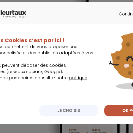
lissez-les.
Contin
CONTINU
s Cookies c’est par ici !
us permettent de vous proposer une
sonnalisée et des publicités adaptées à vos
, immobilier,
s peuvent déposer des cookies
s (réseaux sociaux, Google).
 nos partenaires consultez notre
politique
 lors des
JE CHOISIS
OK P
 et travaillez