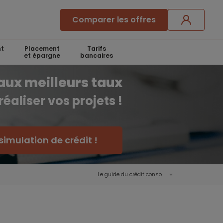
Comparer les offres
t
Placement
Tarifs
et épargne
bancaires
aux meilleurs taux
réaliser vos projets !
simulation de crédit !
Le guide du crédit conso