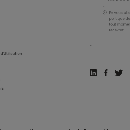
En vous ab
politique d
tout moment
recevrez.
d'Utilisation
s
rs