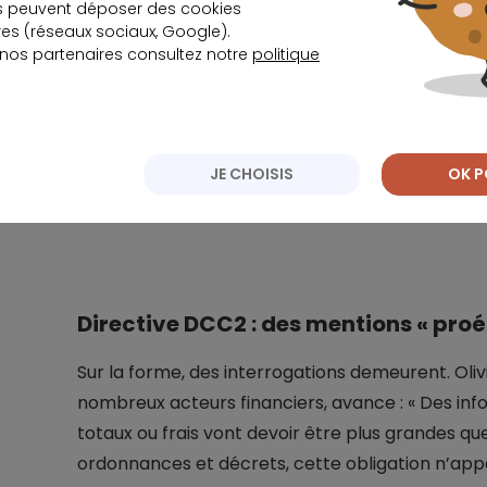
s peuvent déposer des cookies
s (réseaux sociaux, Google).
Thierry Bonneau, professeur à l’Université Panth
 nos partenaires consultez notre
politique
bancaire et financier cité par MoneyVox, insiste s
publicité est, semble-t-il, déterminante dans le
l'on part de ce principe, c'est évidemment une
JE CHOISIS
OK P
compréhensible ! »
Directive DCC2 : des mentions « pro
Sur la forme, des interrogations demeurent. Olivi
nombreux acteurs financiers, avance : « Des inf
totaux ou frais vont devoir être plus grandes que 
ordonnances et décrets, cette obligation n’appar