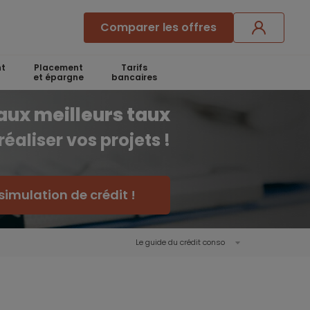
Comparer les offres
t
Placement
Tarifs
et épargne
bancaires
aux meilleurs taux
réaliser vos projets !
simulation de crédit !
Le guide du crédit conso