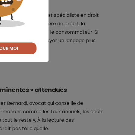
éon-Assas (Paris 2) et spécialiste en droit
ur l’enjeu : « En matière de crédit, la
s décisions prises par le consommateur. Si
 bonne chose d'employer un langage plus
OUR MOI
éminentes » attendues
er Bernardi, avocat qui conseille de
ormations comme les taux annuels, les coûts
tout le reste ». À la lecture des
aît pas telle quelle.