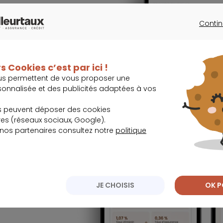
lissez-les.
Contin
CONTINU
s Cookies c’est par ici !
us permettent de vous proposer une
sonnalisée et des publicités adaptées à vos
, immobilier,
s peuvent déposer des cookies
s (réseaux sociaux, Google).
 nos partenaires consultez notre
politique
 lors des
JE CHOISIS
OK P
 et travaillez