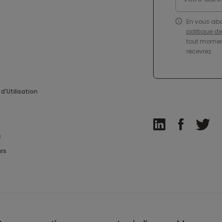
En vous ab
politique d
tout moment
recevrez.
d'Utilisation
s
rs