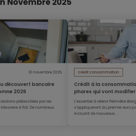
on Novembre 2025
10 novembre 2025
crédit consommation
 au découvert bancaire
Crédit à la consommation
tomne 2026
phares qui vont modifie
d'emprunt en 2026
solutions plébiscitées par les
L’essentiel à retenir Périmètre élar
trésorerie à flot. De nombreux
s'appliqueront du premier euro ju
incluant de nouveaux...