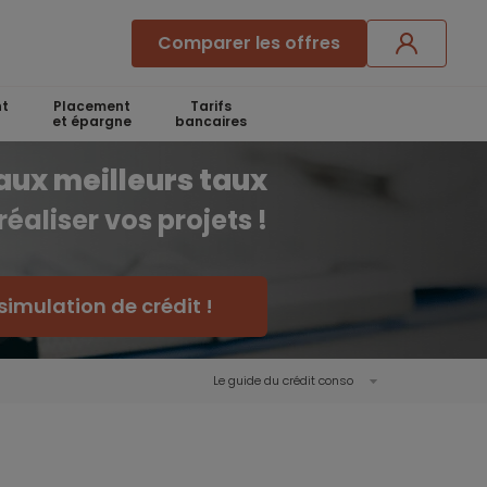
Comparer les offres
t
Placement
Tarifs
et épargne
bancaires
aux meilleurs taux
réaliser vos projets !
simulation de crédit !
Le guide du crédit conso