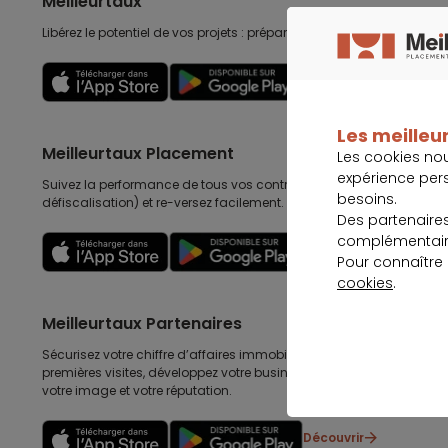
Meilleurtaux
Libérez le potentiel de vos projets : préparez-les, suivez-les, accomp
Découvrir
Les meilleur
Meilleurtaux Placement
Les cookies no
expérience per
Suivez la performance de tous vos contrats (assurance vie, retraite
besoins.
défiscalisation) et re-versez facilement. Garantie 0 paperasse.
Des partenaire
complémentaire
Découvrir
Pour connaître
cookies
.
Meilleurtaux Partenaires
Sécurisez votre chiffre d’affaires immobilières, gagnez en efficacité
premières visites, développez votre business au delà de l’immobilier
votre image et votre réputation.
Découvrir