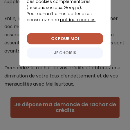
supplémentaires pendant cette période.
des cookies complémentaires
(réseaux sociaux, Google).
Pour connaître nos partenaires
Enfin, le rachat de prêt peut également entraîner
consultez notre
politique cookies
.
des modifications s’agissant des garanties et
assurances associées au crédit initial. Il est donc
OK POUR MOI
essentiel de vérifier que les nouvelles conditions sont
avantageuses.
JE CHOISIS
Demandez le rachat de vos crédits et obtenez une
diminution de votre taux d’endettement et de vos
mensualités avec Meilleurtaux.
Je dépose ma demande de rachat de
crédits