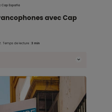
ec Cap España
s francophones avec Cap
2
.
Temps de lecture :
3 min