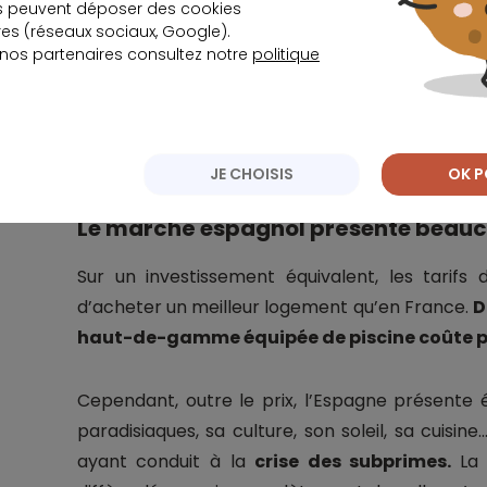
s peuvent déposer des cookies
s (réseaux sociaux, Google).
 nos partenaires consultez notre
politique
Quel taux pour v
JE CHOISIS
OK P
Le marché espagnol présente beauc
Sur un investissement équivalent, les tarif
d’acheter un meilleur logement qu’en France.
D
haut-de-gamme équipée de piscine coûte pa
Cependant, outre le prix, l’Espagne présente
paradisiaques, sa culture, son soleil, sa cuisin
ayant conduit à la
crise des subprimes.
La