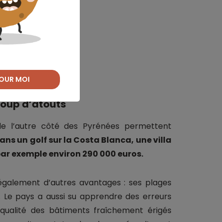
otre projet ?
OUR MOI
oup d’atouts
s de l’autre côté des Pyrénées permettent
ans un golf sur la Costa Blanca, une villa
r exemple environ 290 000 euros.
 également d’autres avantages : ses plages
e... Le pays a aussi su apprendre des erreurs
 qualité des bâtiments fraîchement érigés