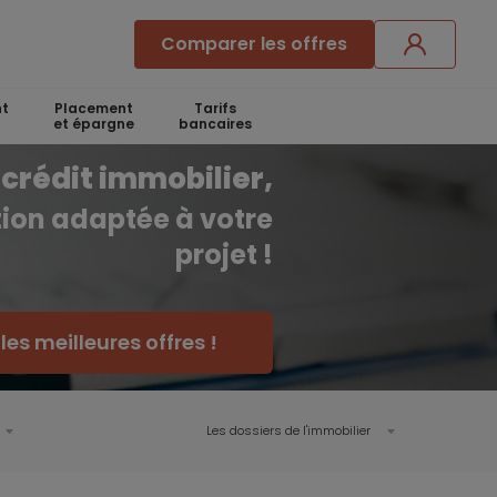
Comparer les offres
t
Placement
Tarifs
et épargne
bancaires
crédit immobilier,
ution adaptée à votre
projet !
es meilleures offres !
Les dossiers de l'immobilier