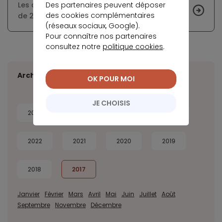
Des partenaires peuvent déposer
Les changements prévus pour le PTZ à partir
des cookies complémentaires
de 2018
(réseaux sociaux, Google).
Pour connaître nos partenaires
consultez notre
politique cookies
.
Archives
OK POUR MOI
JE CHOISIS
2026
2025
2024
2023
2022
2021
2020
2019
2018
2017
Janvier
Février
Mars
Avril
Mai
Juin
Juillet
Août
Septembre
Novembre
Décembre