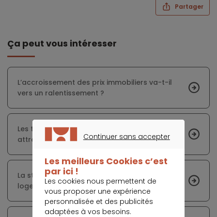
Partager
Ça peut vous intéresser
L’accroissement des prix immobiliers va-t-il
vers un ralentissement ?
Les taux de crédit immobilier restent très
Continuer sans accepter
attractifs
CONTINUER SANS ACCEPTER
Les meilleurs Cookies c’est
par ici !
La stratégie du gouvernement concernant le
Les cookies nous permettent de
logement bientôt annoncée
vous proposer une expérience
personnalisée et des publicités
adaptées à vos besoins.