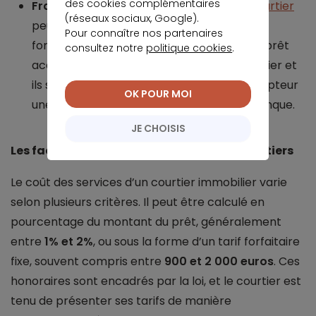
des cookies complémentaires
Frais de courtage
: les
honoraires d’un courtier
(réseaux sociaux, Google).
peuvent être fixés sous forme de montant
Pour connaître nos partenaires
forfaitaire ou calculés en pourcentage du prêt
consultez notre
politique cookies
.
accordé. Leur montant varie selon le courtier et
ils sont généralement réglés par le souscripteur
OK POUR MOI
une fois l’offre de prêt acceptée par la banque.
JE CHOISIS
Les facteurs influençant les tarifs des courtiers
Le coût des services d’un courtier immobilier varie
selon plusieurs critères. Il peut être calculé en
pourcentage du montant du prêt, généralement
entre
1% et 2%
, ou sous la forme d’un tarif forfaitaire
fixe, souvent compris entre
900 et 2 000 euros
. Ces
honoraires sont encadrés par la loi, et le courtier est
tenu de présenter ses tarifs de manière