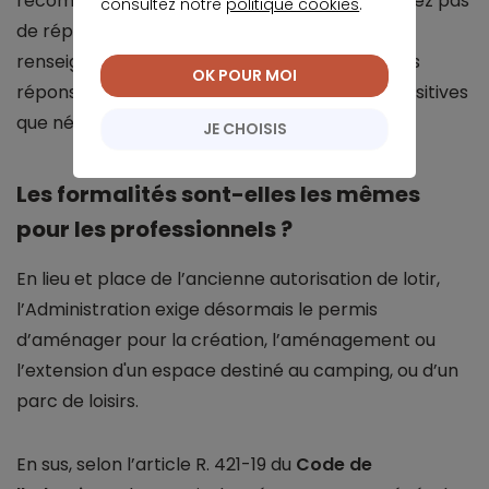
recommandé, ou électronique. Si vous n’obtenez pas
consultez notre
politique cookies
.
de réponse au-delà du délai standard fixé,
renseignez-vous auprès de l’Administration, les
OK POUR MOI
réponses implicites pouvant être aussi bien positives
que négatives.
JE CHOISIS
Les formalités sont-elles les mêmes
pour les professionnels ?
En lieu et place de l’ancienne autorisation de lotir,
l’Administration exige désormais le permis
d’aménager pour la création, l’aménagement ou
l’extension d'un espace destiné au camping, ou d’un
parc de loisirs.
En sus, selon l’article R. 421-19 du
Code de