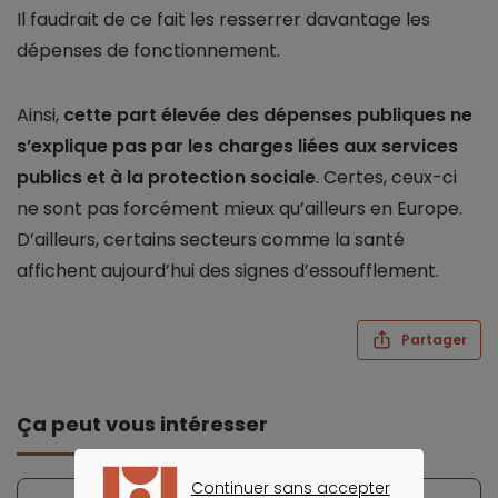
Il faudrait de ce fait les resserrer davantage les
dépenses de fonctionnement.
Ainsi,
cette part élevée des dépenses publiques ne
s’explique pas par les charges liées aux services
publics et à la protection sociale
. Certes, ceux-ci
ne sont pas forcément mieux qu’ailleurs en Europe.
D’ailleurs, certains secteurs comme la santé
affichent aujourd’hui des signes d’essoufflement.
Partager
Ça peut vous intéresser
Continuer sans accepter