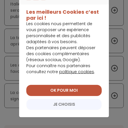
CONTINUER SANS ACCEPTER
Italie : la vente des biens immobiliers de l’État
serait un moyen de réduire les dettes
Les meilleurs Cookies c’est
publiques
par ici !
Les cookies nous permettent de
vous proposer une expérience
personnalisée et des publicités
La taxe foncière continue d’augmenter année
adaptées à vos besoins.
après année
Des partenaires peuvent déposer
des cookies complémentaires
(réseaux sociaux, Google).
Les conditions d’emprunt sont toujours
Pour connaître nos partenaires
favorables pour le moment
consultez notre
politique cookies
.
OK POUR MOI
La commission d’agence est due dès la
signature du compromis de vente
JE CHOISIS