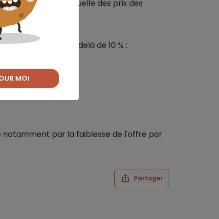
rs, la croissance annuelle des prix des
 %.
gression va bien au-delà de 10 % :
OUR MOI
e notamment par la faiblesse de l'offre par
Partager