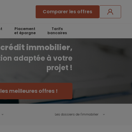
Comparer les offres
t
Placement
Tarifs
et épargne
bancaires
crédit immobilier,
ution adaptée à votre
projet !
es meilleures offres !
Les dossiers de l'immobilier