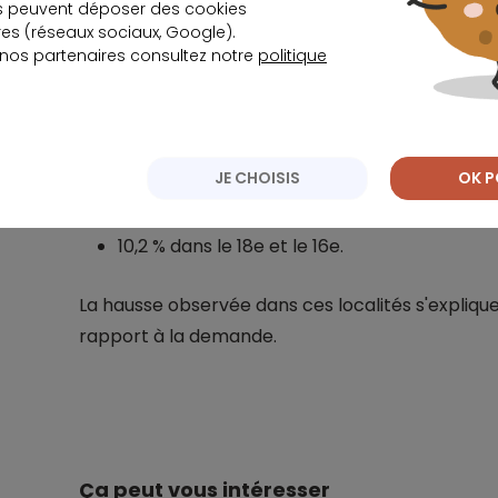
Et cela ne semble pas près de s’arrêter. D’ailleu
s peuvent déposer des cookies
s (réseaux sociaux, Google).
logements anciens à Paris est de l’ordre de +7,3
 nos partenaires consultez notre
politique
Mais dans certaines zones hyper tendues, la pro
11,9 % dans le 7e ;
JE CHOISIS
OK P
10,7 % dans le 4e ;
10,2 % dans le 18e et le 16e.
La hausse observée dans ces localités s'expliqu
rapport à la demande.
Ça peut vous intéresser