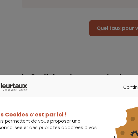
Quel taux pour v
La Capitale reste une zone tendue
Contin
CONTINU
Import
Alors que la tendance est à la baisse sur l’en
s Cookies c’est par ici !
à bondir dans certains quartiers de la Capital
us permettent de vous proposer une
sonnalisée et des publicités adaptées à vos