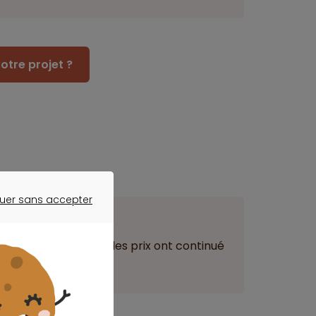
otre projet ?
uer sans accepter
ER SANS ACCEPTER
ant
semble du territoire, les prix ont continué
e (+2 %).