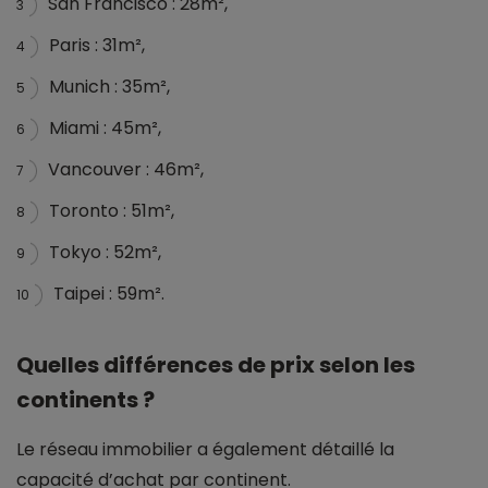
San Francisco : 28m²,
3
Paris : 31m²,
4
Munich : 35m²,
5
Miami : 45m²,
6
Vancouver : 46m²,
7
Toronto : 51m²,
8
Tokyo : 52m²,
9
Taipei : 59m².
10
Quelles différences de prix selon les
continents ?
Le réseau immobilier a également détaillé la
capacité d’achat par continent.