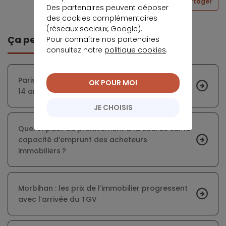
Partager
Des partenaires peuvent déposer
des cookies complémentaires
(réseaux sociaux, Google).
Ça peut vous intéresser
Pour connaître nos partenaires
consultez notre
politique cookies
.
Paris : le prix d’un appartement de 60 m2 vaut
OK POUR MOI
14 ans de salaire
JE CHOISIS
Quel impact du prélèvement à la source sur la
capacité d’emprunt des acheteurs
immobiliers ?
Morbihan : les prix de l’immobilier progressent
avec l’arrivée du TGV