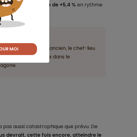
nu une hausse notable de +5,4 %
en rythme
ant
é pour un logement ancien, le chef-lieu
OUR MOI
par Paris et Bordeaux dans le
xagone.
a pas aussi catastrophique que prévu. De
 devrait, cette fois encore, atteindre le