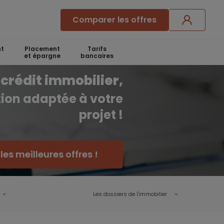
Comparer les offres
t
Placement
Tarifs
et épargne
bancaires
crédit immobilier,
ution adaptée à votre
projet !
es meilleures offres !
Les dossiers de l'immobilier