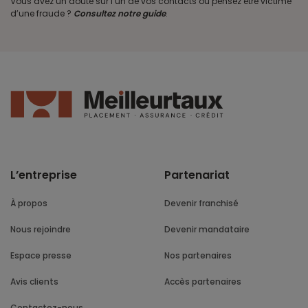
Vous avez un doute sur l’un de vos contacts ou pensez être victime
d’une fraude ?
Consultez notre guide
.
L’entreprise
Partenariat
À propos
Devenir franchisé
Nous rejoindre
Devenir mandataire
Espace presse
Nos partenaires
Avis clients
Accès partenaires
Contactez-nous