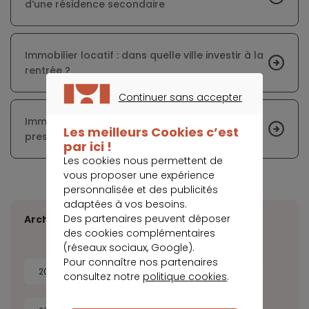
d’une résidence secondaire
Immobilier locatif : dans quelle ville investir à la
rentrée ?
Continuer sans accepter
CONTINUER SANS ACCEPTER
Immobilier : Aix-en-Provence regorge de biens
Les meilleurs Cookies c’est
prestigieux
par ici !
Les cookies nous permettent de
vous proposer une expérience
personnalisée et des publicités
adaptées à vos besoins.
Des partenaires peuvent déposer
Archives
des cookies complémentaires
(réseaux sociaux, Google).
Pour connaître nos partenaires
2026
2025
2024
2023
consultez notre
politique cookies
.