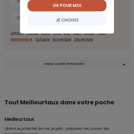
2022
2021
2020
2019
OK POUR MOI
2018
2017
JE CHOISIS
Janvier
Février
Mars
Avril
Mai
Juin
Juillet
Août
Septembre
Octobre
Novembre
Décembre
Menu Crédit immobilier
Tout Meilleurtaux dans votre poche
Meilleurtaux
Libérez le potentiel de vos projets : préparez-les, suivez-les,
accomplissez-les.