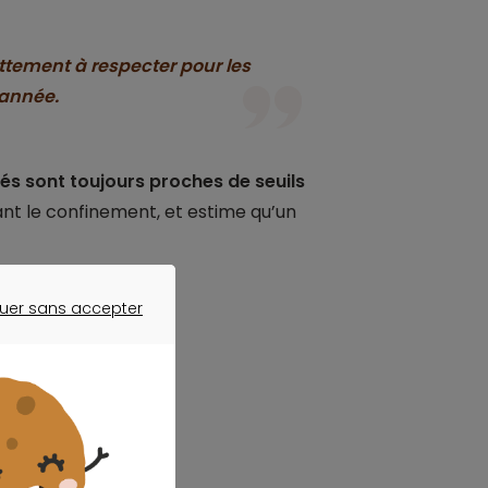
ttement à respecter pour les
l’année.
sés sont toujours proches de seuils
t le confinement, et estime qu’un
uer sans accepter
ER SANS ACCEPTER
otre projet ?