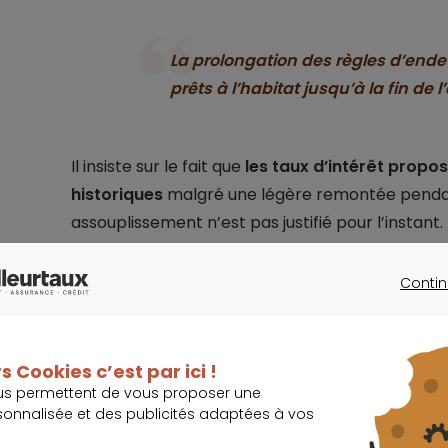
La prolongation des règles d’ende
prêts à l’habitat jusqu’à la fin de 
Il insiste sur le fait que
les taux d’intérêt propo
historiques
malgré une légère remontée pendan
assouplissement n’est pas justifié pour l’instant.
Contin
CONTINU
Quel taux pour v
s Cookies c’est par ici !
us permettent de vous proposer une
sonnalisée et des publicités adaptées à vos