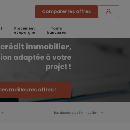
Comparer les offres
t
Placement
Tarifs
et épargne
bancaires
crédit immobilier,
ution adaptée à votre
projet !
es meilleures offres !
Les dossiers de l'immobilier