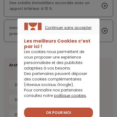
Des crédits immobiliers accordés avec un
apport inférieur à 10 %
Continuer sans accepter
Immobilier : Aix-en-Provence regorge de biens
CONTINUER SANS ACCEPTER
prestigieux
Les meilleurs Cookies c’est
par ici !
Les cookies nous permettent de
vous proposer une expérience
personnalisée et des publicités
Archives
adaptées à vos besoins.
Des partenaires peuvent déposer
des cookies complémentaires
(réseaux sociaux, Google).
2026
2025
2024
2023
Pour connaître nos partenaires
consultez notre
politique cookies
.
2022
2021
2020
2019
OK POUR MOI
2018
2017