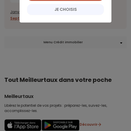
JE CHOISIS
Janvier
Février
Mars
Avril
Mai
Juin
Juillet
Août
Septembre
Octobre
Novembre
Décembre
Menu Crédit immobilier
Tout Meilleurtaux dans votre poche
Meilleurtaux
Libérez le potentiel de vos projets : préparez-les, suivez-les,
accomplissez-les.
Découvrir