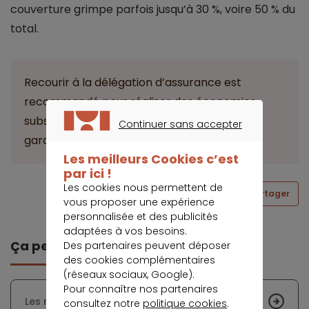
couverture grimpe parfois jusqu’à 30 %, voire 50 % du
total.
Recourir à la délégation d’assurance est
recommandé pour réaliser des économies
substantielles sans compromis sur les
Continuer sans accepter
garanties.
CONTINUER SANS ACCEPTER
Les meilleurs Cookies c’est
par ici !
Les cookies nous permettent de
Partager
vous proposer une expérience
personnalisée et des publicités
adaptées à vos besoins.
Ça peut vous intéresser
Des partenaires peuvent déposer
des cookies complémentaires
(réseaux sociaux, Google).
Pour connaître nos partenaires
Les riches désertent New York
consultez notre
politique cookies
.