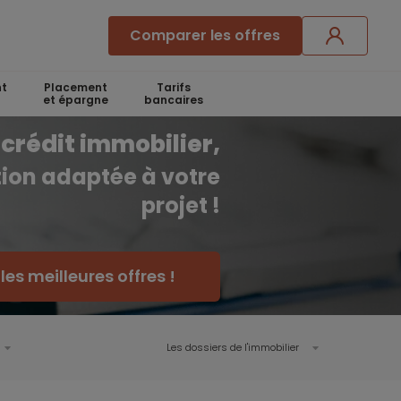
Comparer les offres
t
Placement
Tarifs
et épargne
bancaires
crédit immobilier,
ution adaptée à votre
projet !
es meilleures offres !
Les dossiers de l'immobilier