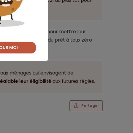
quinzaine de janvier 2021 au plus tôt pour
n d’un certain temps pour mettre leur
s conditions d’octroi du prêt à taux zéro
OUR MOI
t aux ménages qui envisagent de
éalable leur éligibilité
aux futures règles.
Partager