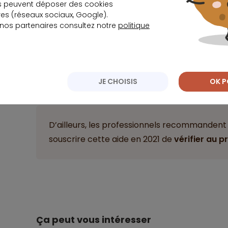
Il faudra alors patienter jusqu’à la première 
s peuvent déposer des cookies
que les examens de dossiers reprennent.
s (réseaux sociaux, Google).
 nos partenaires consultez notre
politique
En effet, les établissements prêteurs ont besoi
système informatique à jour suivant les nouvelle
JE CHOISIS
OK P
applicables pour l’année.
D’ailleurs, les professionnels recommanden
souscrire cette aide en 2021 de
vérifier au pr
Ça peut vous intéresser