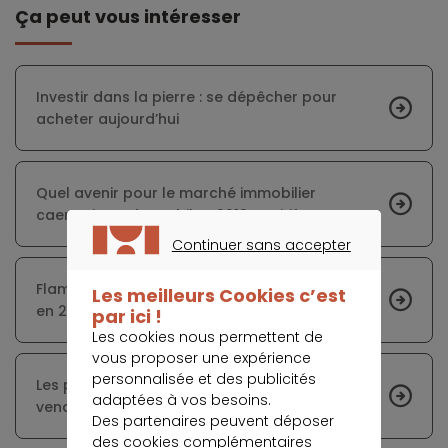
Ça peut vous intéresser
Investir dans la pierre : se dépêcher pour
acheter aujourd’hui
Quel avenir pour le marché immobilier
caennais après un bilan 2019 positif ?
Continuer sans accepter
CONTINUER SANS ACCEPTER
Flambée des prix de l'immobilier dans le neuf
Les meilleurs Cookies c’est
en 2019
par ici !
Les cookies nous permettent de
vous proposer une expérience
personnalisée et des publicités
Les propriétés immobilières à la montagne se
adaptées à vos besoins.
vendent à prix d’or
Des partenaires peuvent déposer
des cookies complémentaires