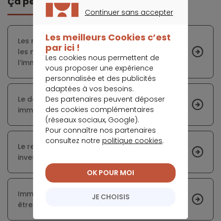
Ça peut vous intéresser
Continuer sans accepter
CONTINUER SANS ACCEPTER
Les meilleurs Cookies c’est
Les responsables politiques tentent de trouver
par ici !
les meilleures solutions pour relancer
Les cookies nous permettent de
l’immobilier
vous proposer une expérience
personnalisée et des publicités
adaptées à vos besoins.
Des partenaires peuvent déposer
Le délai de rétractation des acheteurs
des cookies complémentaires
immobiliers n’expirera qu’à l’été
(réseaux sociaux, Google).
Pour connaître nos partenaires
consultez notre
politique cookies
.
Le relancement après la crise sanitaire en
investissant dans le locatif
OK POUR MOI
Immobilier locatif : avec des prix élevés, il faut
JE CHOISIS
être ingénieux pour pouvoir acheter à Paris