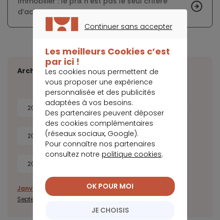
Immobilier : le prix n’est pas le seul critère
d’achat
Continuer sans accepter
CONTINUER SANS ACCEPTER
Les meilleurs Cookies c’est
par ici !
Archives
Les cookies nous permettent de
vous proposer une expérience
personnalisée et des publicités
adaptées à vos besoins.
2026
2025
2024
2023
Des partenaires peuvent déposer
des cookies complémentaires
(réseaux sociaux, Google).
2022
2021
2020
2019
Pour connaître nos partenaires
consultez notre
politique cookies
.
2018
2017
OK POUR MOI
Janvier
Février
Mars
Avril
Mai
Juin
Juillet
Août
Septembre
Octobre
Novembre
Décembre
JE CHOISIS