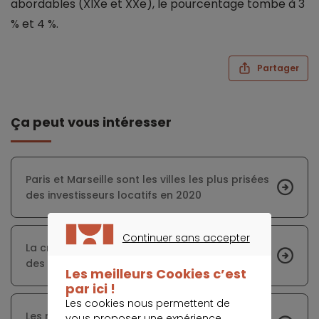
abordables (XIXe et XXe), le pourcentage tombe à 3
% et 4 %.
Partager
Ça peut vous intéresser
Paris et Marseille sont les villes les plus prisées
des investisseurs locatifs en 2020
Continuer sans accepter
La crise du Covid-19 a modifié les souhaitas
CONTINUER SANS ACCEPTER
des acheteurs immobiliers
Les meilleurs Cookies c’est
par ici !
Les cookies nous permettent de
Les recommandations du HCSF freinent le
vous proposer une expérience