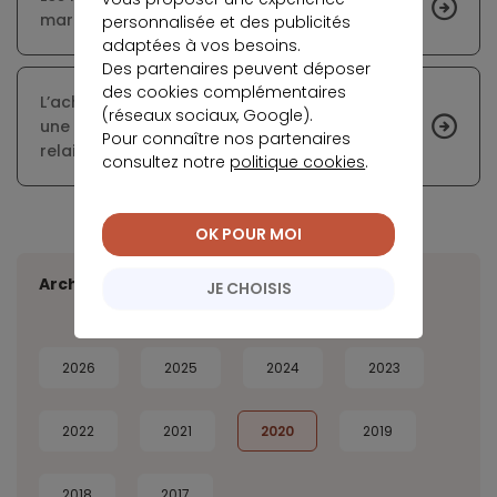
marché immobilier
personnalisée et des publicités
adaptées à vos besoins.
Des partenaires peuvent déposer
des cookies complémentaires
L’achat immobilier instantané : trouvez enfin
(réseaux sociaux, Google).
une alternative fiable et sécurisée au prêt-
Pour connaître nos partenaires
relais !
consultez notre
politique cookies
.
OK POUR MOI
Archives
JE CHOISIS
2026
2025
2024
2023
2022
2021
2020
2019
2018
2017