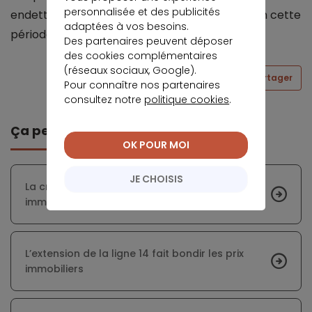
personnalisée et des publicités
endettement. Un avantage non négligeable en cette
adaptées à vos besoins.
période d’incertitude économique…
Des partenaires peuvent déposer
des cookies complémentaires
(réseaux sociaux, Google).
Partager
Pour connaître nos partenaires
consultez notre
politique cookies
.
Ça peut vous intéresser
OK POUR MOI
JE CHOISIS
La crise pèse sur les intentions d’achat
immobilier des jeunes
L’extension de la ligne 14 fait bondir les prix
immobiliers