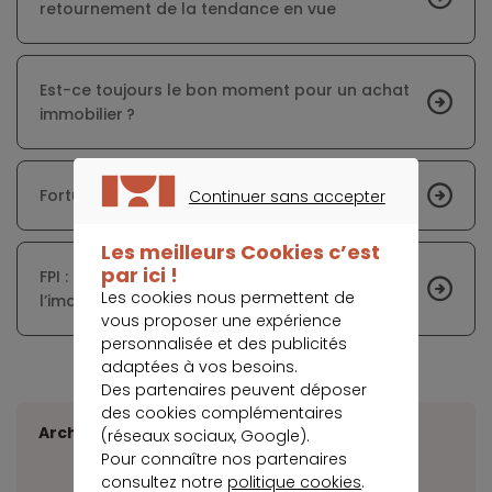
retournement de la tendance en vue
Est-ce toujours le bon moment pour un achat
immobilier ?
Fortuneo élargit son offre de crédit immobilier
Continuer sans accepter
CONTINUER SANS ACCEPTER
Les meilleurs Cookies c’est
par ici !
FPI : le combat des promoteurs pour redorer
Les cookies nous permettent de
l’image du neuf
vous proposer une expérience
personnalisée et des publicités
adaptées à vos besoins.
Des partenaires peuvent déposer
des cookies complémentaires
Archives
(réseaux sociaux, Google).
Pour connaître nos partenaires
consultez notre
politique cookies
.