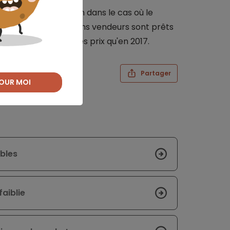
conservent leur bien dans le cas où le
ue auparavant. Certains vendeurs sont prêts
 bénéficier des mêmes prix qu'en 2017.
Partager
OUR MOI
ables
aiblie