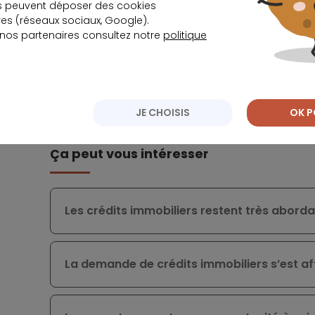
s peuvent déposer des cookies
Des propriétaires ont préféré déménager, mais 
s (réseaux sociaux, Google).
 nos partenaires consultez notre
politique
secteur retrouverait la dynamique qu’il a conn
à patienter de six à douze mois dans l'espoir de
JE CHOISIS
OK P
Ça peut vous intéresser
Les crédits immobiliers restent très abord
La demande de crédits immobiliers s’est aff