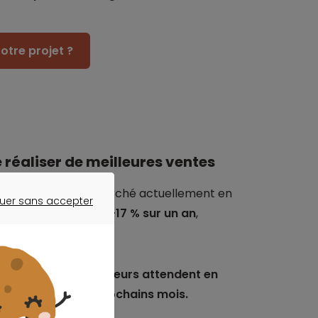
otre projet ?
 réaliser de meilleures ventes
 coup de fouet au marché actuellement en
uer sans accepter
es a progressé de +17 % sur un an
,
ER SANS ACCEPTER
s’est tassé.
Les vendeurs attendent en
ntageux dans les prochains mois.