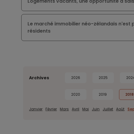
Logements vacants, une opportunité à sais
Le marché immobilier néo-zélandais n'est 
résidents
Archives
2026
2025
202
2020
2019
2018
Janvier
Février
Mars
Avril
Mai
Juin
Juillet
Août
Se