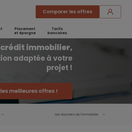
Comparer les offres
t
Placement
Tarifs
et épargne
bancaires
crédit immobilier,
ution adaptée à votre
projet !
es meilleures offres !
Les dossiers de l'immobilier