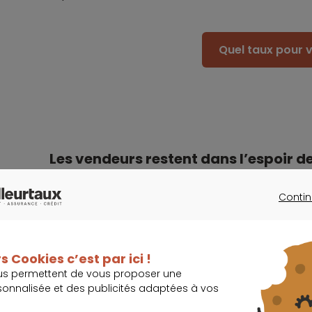
Quel taux pour v
Les vendeurs restent dans l’espoir de
L’accès à l’information devrait donc donner un
Contin
berne. En effet,
le nombre de vacances locativ
CONTINU
représentant plus du quart des biens en stock.
s Cookies c’est par ici !
Aujourd’hui, après l’ébullition passée, le marché 
us permettent de vous proposer une
espérant céder leurs biens à un prix plus ava
sonnalisée et des publicités adaptées à vos