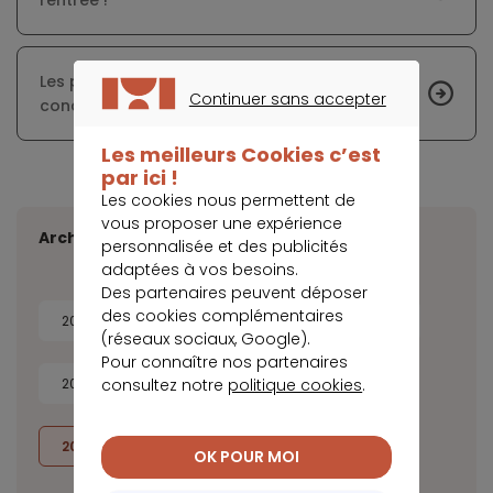
rentrée !
Les prêts à long terme sont proposés à des
Continuer sans accepter
conditions très avantageuses
CONTINUER SANS ACCEPTER
Les meilleurs Cookies c’est
par ici !
Les cookies nous permettent de
vous proposer une expérience
Archives
personnalisée et des publicités
adaptées à vos besoins.
Des partenaires peuvent déposer
des cookies complémentaires
2026
2025
2024
2023
(réseaux sociaux, Google).
Pour connaître nos partenaires
consultez notre
politique cookies
.
2022
2021
2020
2019
2018
2017
OK POUR MOI