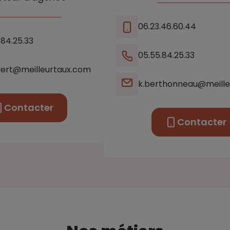
06.23.46.60.44
.84.25.33
05.55.84.25.33
dert@meilleurtaux.com
k.berthonneau@meille
Contacter
Contacter