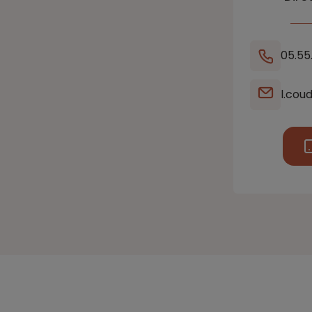
05.55
l.cou