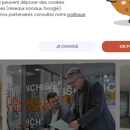
s peuvent déposer des cookies
s (réseaux sociaux, Google).
 nos partenaires consultez notre
politique
Rencontrez-nous !
JE CHOISIS
OK P
équipe d’experts engagée pour faire de vos projets une ré