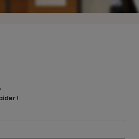
?
ider !