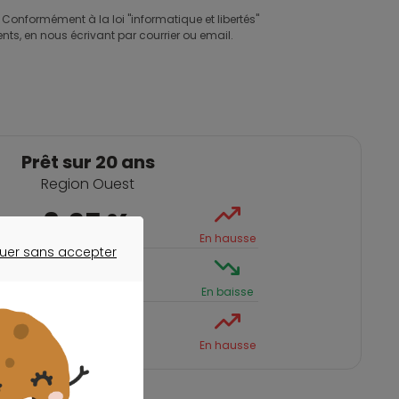
 Conformément à la loi "informatique et libertés"
nts, en nous écrivant par courrier ou email.
Prêt sur 20 ans
Region Ouest
3,25 %
En hausse
uer sans accepter
ER SANS ACCEPTER
3,40 %
En baisse
3,63 %
En hausse