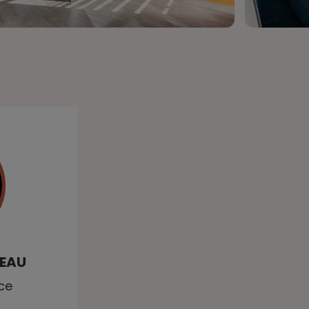
EAU
ce