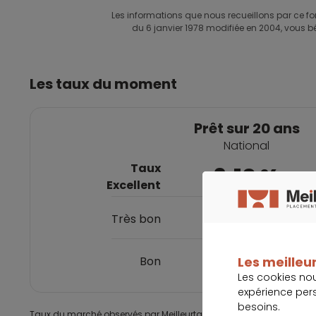
Les informations que nous recueillons par ce for
du 6 janvier 1978 modifiée en 2004, vous bé
Les taux du moment
Prêt sur 20 ans
National
Taux
3,10 %
Excellent
3,40 %
Très bon
3,62 %
Bon
Les meilleur
Les cookies no
expérience per
besoins.
Taux du marché observés par Meilleurtaux, mis à jour le 03 08 2026