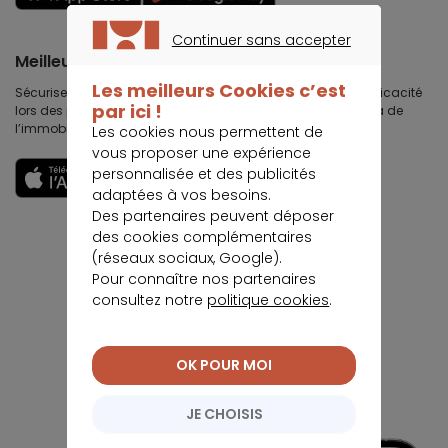
Continuer sans accepter
Meilleurtaux Partenaires
CONTINUER SANS ACCEPTER
Les meilleurs Cookies c’est
Sécurisez votre chiffre d’affaires immobilières, gagnez en efficacité
par ici !
lors des premières visites, développez votre business au delà de
l’immobilier et travaillez votre image et votre réputation.
Les cookies nous permettent de
vous proposer une expérience
personnalisée et des publicités
Découvrir
adaptées à vos besoins.
Des partenaires peuvent déposer
des cookies complémentaires
(réseaux sociaux, Google).
Pour connaître nos partenaires
consultez notre
politique cookies
.
OK POUR MOI
JE CHOISIS