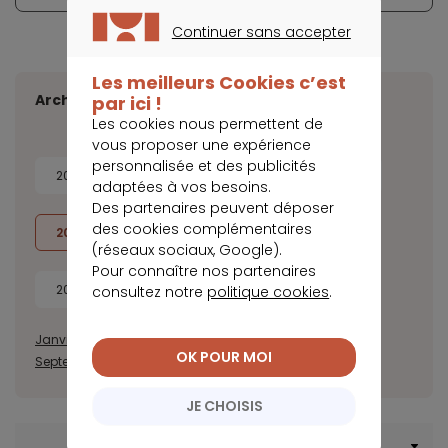
Continuer sans accepter
CONTINUER SANS ACCEPTER
Les meilleurs Cookies c’est
Archives
par ici !
Les cookies nous permettent de
vous proposer une expérience
personnalisée et des publicités
2026
2025
2024
2023
adaptées à vos besoins.
Des partenaires peuvent déposer
des cookies complémentaires
2022
2021
2020
2019
(réseaux sociaux, Google).
Pour connaître nos partenaires
2018
2017
consultez notre
politique cookies
.
Janvier
Février
Mars
Avril
Mai
Juin
Juillet
Août
OK POUR MOI
Septembre
Octobre
Novembre
Décembre
JE CHOISIS
Menu Crédit immobilier