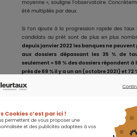
moyenne », souligne l’observatoire. Concrètem
été multipliés par deux.
Si l’on ajoute à la progression rapide des taux
candidats au prêt sont de plus en plus nombr
depuis janvier 2022 les banques ne peuvent 
aux dossiers dépassant les 35 % de tau
seulement » 58 % des dossiers répondent à 
près de 69 % il y a un an (octobre 2021) et 72 %
Contin
CONTINU
30 000 euros de budget en moins pou
s Cookies c’est par ici !
us permettent de vous proposer une
Ainsi, un couple qui perçoit 4 000 euros de 
sonnalisée et des publicités adaptées à vos
0,34 % à 50 % sur chaque tête, ne peut pas re