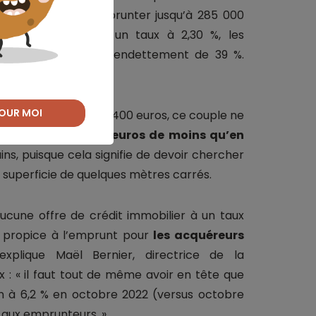
l pouvait espérer emprunter jusqu’à 285 000
en octobre avec un taux à 2,30 %, les
ros, soit un taux d’endettement de 39 %.
OUR MOI
ualité maximale de 1 400 euros, ce couple ne
 euros,
soit 30 000 euros de moins qu’en
ains, puisque cela signifie de devoir chercher
 superficie de quelques mètres carrés.
 aucune offre de crédit immobilier à un taux
te propice à l’emprunt pour
les acquéreurs
xplique Maël Bernier, directrice de la
 : « il faut tout de même avoir en tête que
on à 6,2 % en octobre 2022 (versus octobre
e aux emprunteurs. »