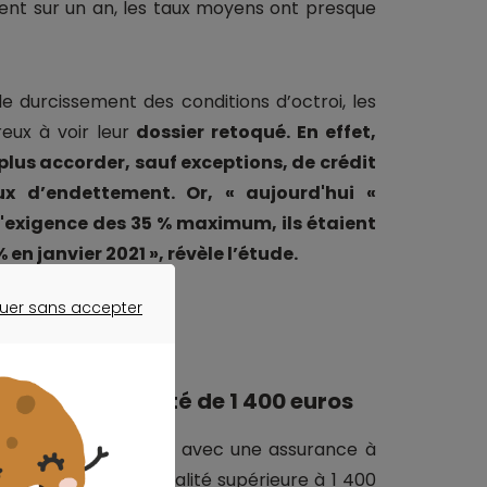
ent sur un an, les taux moyens ont presque
 le durcissement des conditions d’octroi, les
eux à voir leur
dossier retoqué. En effet,
plus accorder, sauf exceptions, de crédit
x d’endettement. Or, « aujourd'hui «
l'exigence des 35 % maximum, ils étaient
 en janvier 2021 », révèle l’étude.
uer sans accepter
ER SANS ACCEPTER
r une mensualité de 1 400 euros
revenus nets mensuels avec une assurance à
mbourser une mensualité supérieure à 1 400