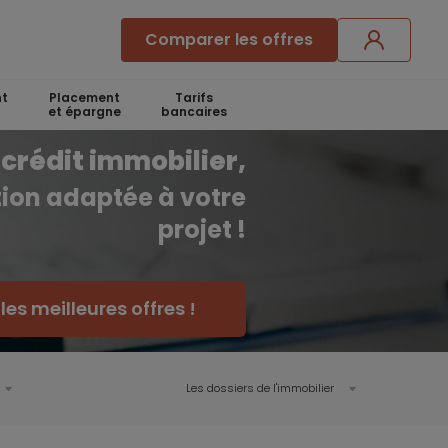
Comparer les offres
t
Placement
Tarifs
et épargne
bancaires
crédit immobilier,
ution adaptée à votre
projet !
es meilleures offres !
Les dossiers de l'immobilier