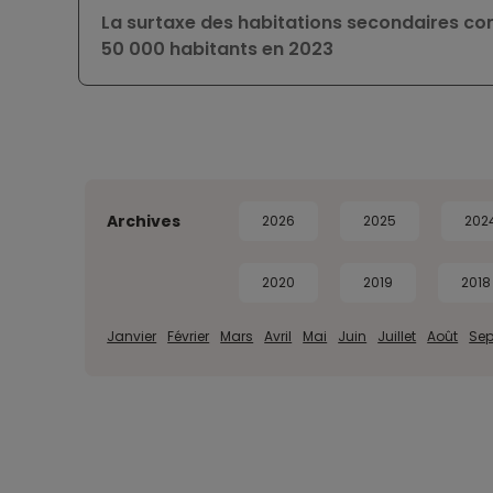
La surtaxe des habitations secondaires conc
50 000 habitants en 2023
Archives
2026
2025
202
2020
2019
2018
Janvier
Février
Mars
Avril
Mai
Juin
Juillet
Août
Se