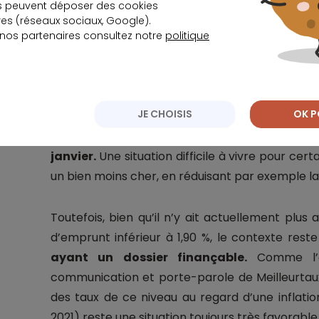
s peuvent déposer des cookies
euros. En janvier 2022 avec un taux à 1,10%, i
s (réseaux sociaux, Google).
euros. Pour un emprunt du même montant 
 nos partenaires consultez notre
politique
mensualités de ce couple passent à 1 563 eu
Résultat : le dossier devient infinançable.
JE CHOISIS
OK P
Pour rester dans les clous et respecter la mens
peut donc emprunter aujourd’hui que 255 000
janvier.
Une situation difficile à vivre pour cert
un bien moins cher, en réduisant par exemple la
Toutefois, bien qu’il n’y ait actuellement plus
d’emprunt inférieur à 1,90 %, le contexte res
ayant un dossier finançable.
Comme l’e
communication et porte-parole de Meilleurtaux
des taux de ce niveau au regard d’une inflati
2021) reste une situation toujours très favorabl