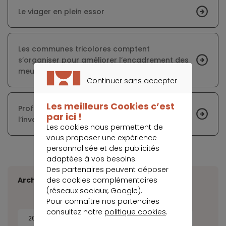
Le viager en plein essor
Les communes tricolores comptent
s’organiser pour améliorer l’encadrement des
meublés de tourisme
Continuer sans accepter
CONTINUER SANS ACCEPTER
Les meilleurs Cookies c’est
Profiter d’une retraite stable grâce à
par ici !
l’investissement sans apport en France
Les cookies nous permettent de
vous proposer une expérience
personnalisée et des publicités
adaptées à vos besoins.
Des partenaires peuvent déposer
des cookies complémentaires
Archives
(réseaux sociaux, Google).
Pour connaître nos partenaires
consultez notre
politique cookies
.
2026
2025
2024
2023