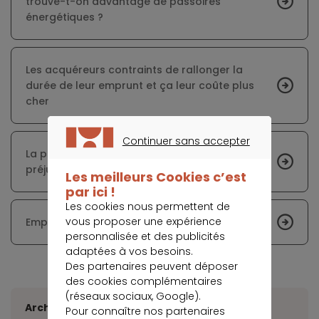
trouve-t-on davantage de passoires
énergétiques ?
Les acquéreurs contraints de rallonger la
durée de leur emprunt et ça leur coûte plus
cher
Continuer sans accepter
La présence d’éolienne est-il vraiment
CONTINUER SANS ACCEPTER
préjudiciable à la vente d’un bien immobilier ?
Les meilleurs Cookies c’est
par ici !
Les cookies nous permettent de
vous proposer une expérience
Emprunter seul, un projet accessible
personnalisée et des publicités
adaptées à vos besoins.
Des partenaires peuvent déposer
des cookies complémentaires
(réseaux sociaux, Google).
Archives
Pour connaître nos partenaires