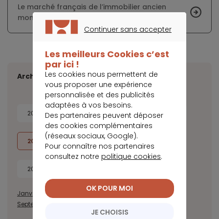
Le marché français de l’immobilier ancien
montre des signes de repli
Continuer sans accepter
CONTINUER SANS ACCEPTER
Les meilleurs Cookies c’est
par ici !
Les cookies nous permettent de
Archives
vous proposer une expérience
personnalisée et des publicités
adaptées à vos besoins.
2026
2025
2024
2023
Des partenaires peuvent déposer
des cookies complémentaires
(réseaux sociaux, Google).
2022
2021
2020
2019
Pour connaître nos partenaires
consultez notre
politique cookies
.
2018
2017
OK POUR MOI
Janvier
Février
Mars
Avril
Mai
Juin
Juillet
Août
Septembre
Octobre
Novembre
Décembre
JE CHOISIS