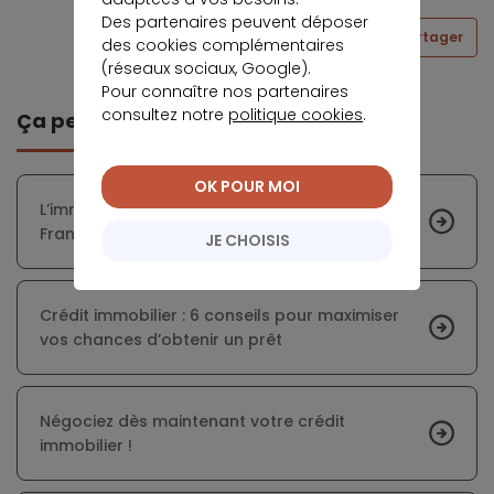
Des partenaires peuvent déposer
Partager
des cookies complémentaires
(réseaux sociaux, Google).
Pour connaître nos partenaires
consultez notre
politique cookies
.
Ça peut vous intéresser
OK POUR MOI
L’immobilier neuf perd son dynamisme en
France
JE CHOISIS
Crédit immobilier : 6 conseils pour maximiser
vos chances d’obtenir un prêt
Négociez dès maintenant votre crédit
immobilier !