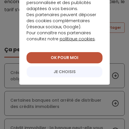
encore des travaux. Pour un appartement ancien, le
personnalisée et des publicités
adaptées à vos besoins.
tarif s’élève à 5 540 euros le mètre carré.
Des partenaires peuvent déposer
des cookies complémentaires
(réseaux sociaux, Google).
Partager
Pour connaître nos partenaires
consultez notre
politique cookies
.
Ça peut vous intéresser
OK POUR MOI
JE CHOISIS
Crédit immobilier : l'audit énergétique
obligatoire repoussé au 1er avril 2023
Certaines banques ont arrêté de distribuer
des crédits immobiliers
Crédit immobilier : la banque peut-elle vous