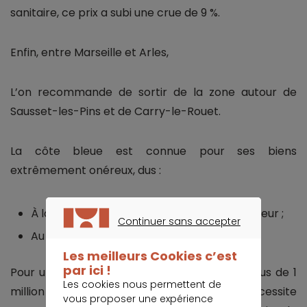
sanitaire, ce prix a subi une crue de 9 %.
Enfin, entre Marseille et Arles,
L’on recommande de sortir de la zone autour de
Sausset-les-Pins et de Carry-le-Rouet.
La côte bleue est connue pour ses biens
extrêmement onéreux, dus :
À la pénurie de biens à vendre dans le secteur ;
Continuer sans accepter
Au cadre de vie préservé qu’elle propose.
CONTINUER SANS ACCEPTER
Les meilleurs Cookies c’est
par ici !
Pour une maison ancienne, il faut compter plus de 1
Les cookies nous permettent de
million d’euros, même si la propriété nécessite
vous proposer une expérience