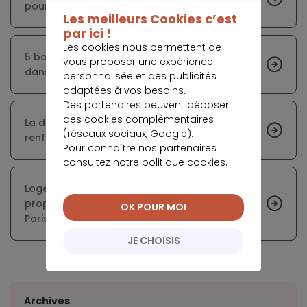
CONTINUER SANS ACCEPTER
pourrait se maintenir en France
Les meilleurs Cookies c’est
par ici !
Les cookies nous permettent de
5 bonnes raisons pour se lancer sans attendre
vous proposer une expérience
dans un projet immobilier
personnalisée et des publicités
adaptées à vos besoins.
Des partenaires peuvent déposer
des cookies complémentaires
La difficulté d’accès au crédit immobilier se
(réseaux sociaux, Google).
renforce pour beaucoup de ménages français
Pour connaître nos partenaires
consultez notre
politique cookies
.
Logement : 20% des congés donnés par les
propriétaires aux locataires sont irréguliers à
OK POUR MOI
Paris
JE CHOISIS
Archives