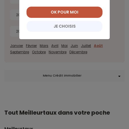
OK POUR MOI
2022
2021
2020
2019
JE CHOISIS
2018
2017
Janvier
Février
Mars
Avril
Mai
Juin
Juillet
Août
Septembre
Octobre
Novembre
Décembre
Menu Crédit immobilier
Tout Meilleurtaux dans votre poche
Meilleurtaux