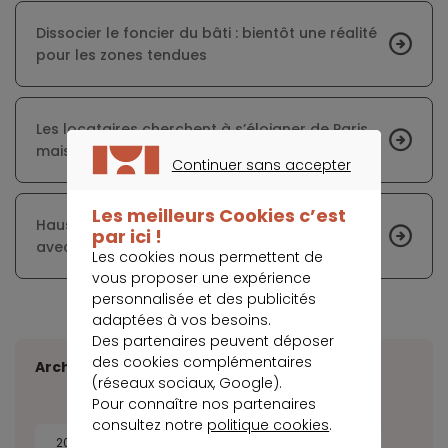
Dissocier le foncier du bâti : bientôt une réalité
pour les zones tendues
Les locataires cherchent à s’éloigner de Paris,
mais ne veulent pas changer de région
Continuer sans accepter
CONTINUER SANS ACCEPTER
Les meilleurs Cookies c’est
Hausse des prix immobiliers au Royaume-Uni
par ici !
avec le boom des transactions
Les cookies nous permettent de
vous proposer une expérience
personnalisée et des publicités
adaptées à vos besoins.
Des partenaires peuvent déposer
des cookies complémentaires
Archives
(réseaux sociaux, Google).
Pour connaître nos partenaires
consultez notre
politique cookies
.
2026
2025
2024
2023