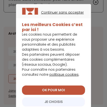
placement en Thaïlande
Continuer sans accepter
CONTINUER SANS ACCEPTER
Les meilleurs Cookies c’est
par ici !
Archives
Les cookies nous permettent de
vous proposer une expérience
personnalisée et des publicités
adaptées à vos besoins.
2026
2025
2024
2023
Des partenaires peuvent déposer
des cookies complémentaires
(réseaux sociaux, Google).
2022
2021
2020
2019
Pour connaître nos partenaires
consultez notre
politique cookies
.
2018
2017
OK POUR MOI
Janvier
Février
Mars
Avril
Mai
Juin
Juillet
Août
Septembre
Novembre
Décembre
JE CHOISIS