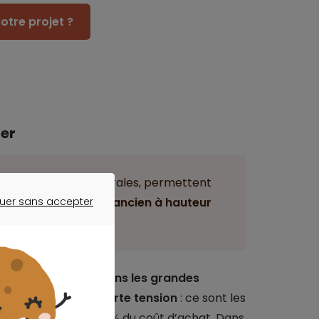
otre projet ?
ier
villes moyennes ou rurales, permettent
ition d’un logement ancien à hauteur
uer sans accepter
ER SANS ACCEPTER
it est accessible dans les grandes
 immobilier sous forte tension
: ce sont les
e ne peut dépasser 40 % du coût d’achat. Dans