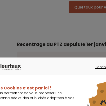
Quel taux pour v
Recentrage du PTZ depuis le 1er janv
Seules les zones B2 et C, qui regroupent les 
encore de bénéficier
d’un
PTZ
pour l’acquis
Contin
CONTINU
de 40 % du prix d’achat de ce dernier.
s Cookies c’est par ici !
Pour ceux qui ciblent un bien neuf,
ce prêt gratu
us permettent de vous proposer une
sonnalisée et des publicités adaptées à vos
agglomérations, caractérisées par un marché
zones dites « A, A bis et B1 ». La prise en charg