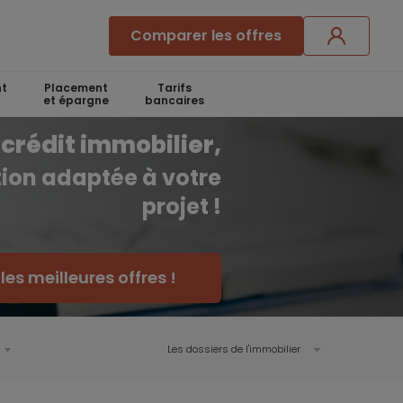
Comparer les offres
t
Placement
Tarifs
et épargne
bancaires
crédit immobilier,
ution adaptée à votre
projet !
es meilleures offres !
Les dossiers de l'immobilier