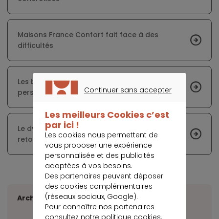
Maisons France Confort fait face à des
difficultés
Les banques rechignent à prêter aux
Continuer sans accepter
personnes non salariées ou en CDD
CONTINUER SANS ACCEPTER
Les meilleurs Cookies c’est
par ici !
Le dynamisme du marché immobilier grâce au
Les cookies nous permettent de
retour des taux records
vous proposer une expérience
personnalisée et des publicités
adaptées à vos besoins.
Des partenaires peuvent déposer
des cookies complémentaires
(réseaux sociaux, Google).
Archives
Pour connaître nos partenaires
consultez notre
politique cookies
.