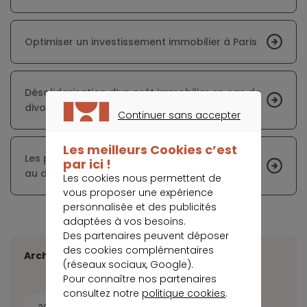
Optimiser un investissement immobilier à Paris
Désolidarisation d’un prêt immobilier en cas de
divorce
Continuer sans accepter
CONTINUER SANS ACCEPTER
Les meilleurs Cookies c’est
Les prix de l'immobilier s'envolent à Bordeaux,
par ici !
au détriment des Bordelais
Les cookies nous permettent de
vous proposer une expérience
personnalisée et des publicités
adaptées à vos besoins.
Des partenaires peuvent déposer
des cookies complémentaires
Archives
(réseaux sociaux, Google).
Pour connaître nos partenaires
consultez notre
politique cookies
.