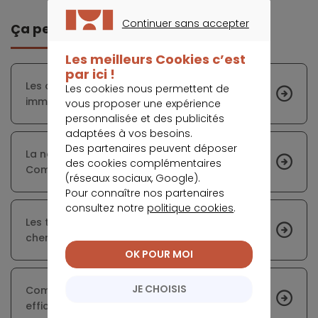
Continuer sans accepter
Ça peut vous intéresser
CONTINUER SANS ACCEPTER
Les meilleurs Cookies c’est
par ici !
Les avantages d’un transfert de prêt
Les cookies nous permettent de
immobilier
vous proposer une expérience
personnalisée et des publicités
adaptées à vos besoins.
Des partenaires peuvent déposer
La nouvelle plateforme d’agents immobiliers
des cookies complémentaires
Comm’ Il Vous Plaira mise sur le service
(réseaux sociaux, Google).
Pour connaître nos partenaires
consultez notre
politique cookies
.
Les taux des crédits immobiliers sont-ils moins
chers avec les banques en ligne ?
OK POUR MOI
JE CHOISIS
Comment trouver un moyen de financement
efficace ?