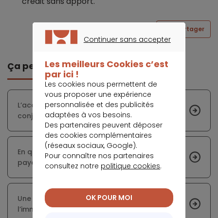
crédit sans apport.
Partager
Continuer sans accepter
CONTINUER SANS ACCEPTER
Les meilleurs Cookies c’est
Ça peut vous intéresser
par ici !
Les cookies nous permettent de
vous proposer une expérience
personnalisée et des publicités
L’accession à la propriété bénéficie d’une
adaptées à vos besoins.
conjoncture favorable
Des partenaires peuvent déposer
des cookies complémentaires
(réseaux sociaux, Google).
En quoi consistent les charges financières
Pour connaître nos partenaires
payées aux notaires ?
consultez notre
politique cookies
.
OK POUR MOI
Une clause « satisfait ou remboursé » dans
l’immobilier : un argument de poids