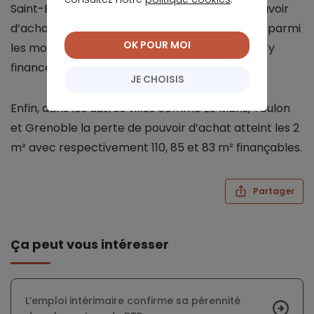
Saint-Etienne que l'on assiste à la perte de pouvoir
d’achat la plus notable même si cette ville est parmi
OK POUR MOI
les moins chères de la France (il est possible d’y
financer 159 m² pour 1.000 euros mensuel)
JE CHOISIS
Enfin, dans les autres villes comme Le Mans, Toulon
et Grenoble la perte de pouvoir d’achat atteint les 2
m² avec respectivement 110, 85 et 83 m² finançables.
Partager
Ça peut vous intéresser
L’emploi intérimaire confirme sa pérennité