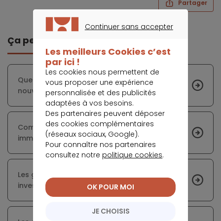
Partager
Continuer sans accepter
CONTINUER SANS ACCEPTER
Ça peut vous intéresser
Les meilleurs Cookies c’est
par ici !
Les cookies nous permettent de
Quels types de crédits pour acquérir son
vous proposer une expérience
nouveau logement ?
personnalisée et des publicités
adaptées à vos besoins.
Des partenaires peuvent déposer
des cookies complémentaires
Comment rentabiliser son investissement
(réseaux sociaux, Google).
immobilier ?
Pour connaître nos partenaires
consultez notre
politique cookies
.
Les grandes villes les plus rentables pour un
investissement locatif en 2017
OK POUR MOI
JE CHOISIS