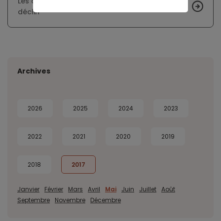
Les chambres de bonne à Paris, un marché en
déclin
Archives
2026
2025
2024
2023
2022
2021
2020
2019
2018
2017
Janvier
Février
Mars
Avril
Mai
Juin
Juillet
Août
Septembre
Novembre
Décembre