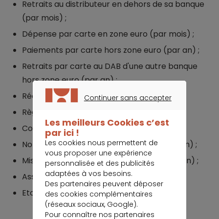
Retraits au distributeur en dehors de sa banque
(par mois) ;
Dépense par carte en zone euro (par mois) ;
Paiements par carte hors zone euro (par an) ;
Retraits par carte au DAB d'une autre banque
hors zone euro (par an) ;
Réédition de code (par an) ;
Continuer sans accepter
CONTINUER SANS ACCEPTER
Règlement par chèque ;
Les meilleurs Cookies c’est
Commissions d'intervention ;
par ici !
Les cookies nous permettent de
Nombre de virements occasionnels (par an) ;
vous proposer une expérience
Mise en place de prélèvement SEPA (par an) ;
personnalisée et des publicités
adaptées à vos besoins.
Assurance des moyens de paiement ;
Des partenaires peuvent déposer
Etc.
des cookies complémentaires
(réseaux sociaux, Google).
Pour connaître nos partenaires