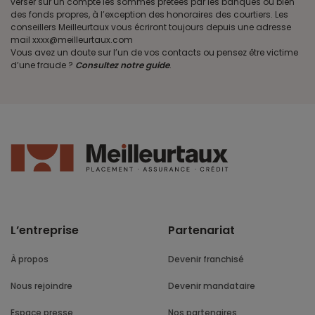
verser sur un compte les sommes prêtées par les banques ou bien
des fonds propres, à l’exception des honoraires des courtiers. Les
conseillers Meilleurtaux vous écriront toujours depuis une adresse
mail xxxx@meilleurtaux.com
Vous avez un doute sur l’un de vos contacts ou pensez être victime
d’une fraude ?
Consultez notre guide
.
L’entreprise
Partenariat
À propos
Devenir franchisé
Nous rejoindre
Devenir mandataire
Espace presse
Nos partenaires