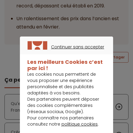
record, dépassant celui établi en 2019.
Un ralentissement des prix dans l’ancien est
attendu en février.
Continuer sans accepter
CONTINUER SANS ACCEPTER
Partager
Les meilleurs Cookies c’est
par ici !
Les cookies nous permettent de
Ça peut vous intéresser
vous proposer une expérience
personnalisée et des publicités
adaptées à vos besoins.
Des partenaires peuvent déposer
Qu'en est-il réellement de l'exode urbain des
des cookies complémentaires
Français ?
(réseaux sociaux, Google).
Pour connaître nos partenaires
consultez notre
politique cookies
.
Crédit immobilier : décrochage record des