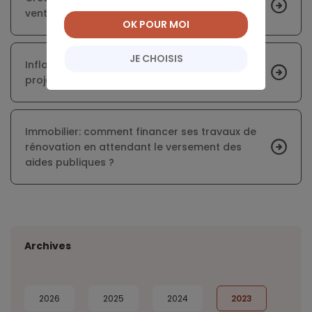
ventes de maisons neuves individuelles
OK POUR MOI
JE CHOISIS
Inflation : les salaires ne suivent pas, les
projets immobiliers suscitent plus d’inquiétude
Immobilier: comment financer ses travaux de
rénovation en attendant le versement des
aides publiques ?
Archives
2026
2025
2024
2023